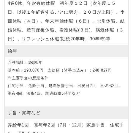
4週8休、年次有給休暇 初年度１２日（次年度１５
日、以後１年経過するごとに増え、２０日が上限）、季
節休暇（４日）、年末年始休暇（６日）、忌引休暇、結
婚休暇、産前産後休暇、看護休暇(３日)、病気休暇（３
日）、リフレッシュ休暇(勤続20年時、30年時)等
給与
介護福祉士経験5年
基本給：193,070円 支給額（諸手当込み）：248,827円
※主要手当の想定条件
住宅手当、危険手当、処遇改善手当、日祝日2回、早遅出2回、
準夜4回、深夜4回、超過勤務5時間など
手当・賞与など
昇給年1回、賞与年2回（7月・12月）家族手当、住宅手