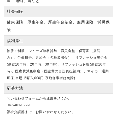
当、通勤手当など
社会保険
健康保険、厚生年金、厚生年金基金、雇用保険、労災保
険
福利厚生
被服：制服、シューズ無料貸与、職員食堂、保育園（病院
内）、労働組合、共済会（各種慶弔金）、リフレッシュ慰労金
(勤続10年時、20年時、30年時
)
、リフレッシュ休暇
(
勤続
10
年
時
)
、医療費減免制度（医療費の自己負担補助）、マイカー通勤
可
(
駐車場 月額6
,000
円 夜勤従事者は免除
)
応募方法
問い合わせフォームから連絡を頂くか、
047-401-0299
福祉介護部まで、お問い合わせください。