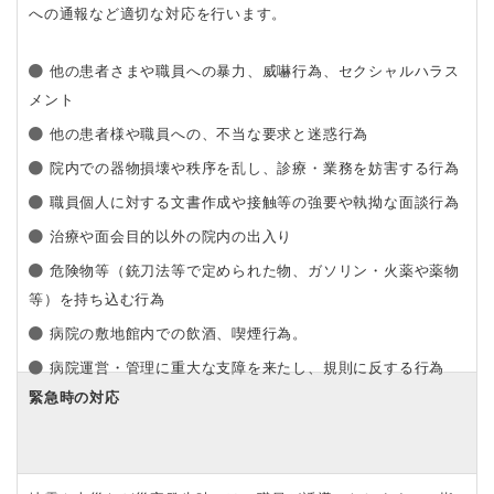
への通報など適切な対応を行います。
他の患者さまや職員への暴力、威嚇行為、セクシャルハラス
メント
他の患者様や職員への、不当な要求と迷惑行為
院内での器物損壊や秩序を乱し、診療・業務を妨害する行為
職員個人に対する文書作成や接触等の強要や執拗な面談行為
治療や面会目的以外の院内の出入り
危険物等（銃刀法等で定められた物、ガソリン・火薬や薬物
等）を持ち込む行為
病院の敷地館内での飲酒、喫煙行為。
病院運営・管理に重大な支障を来たし、規則に反する行為
緊急時の対応