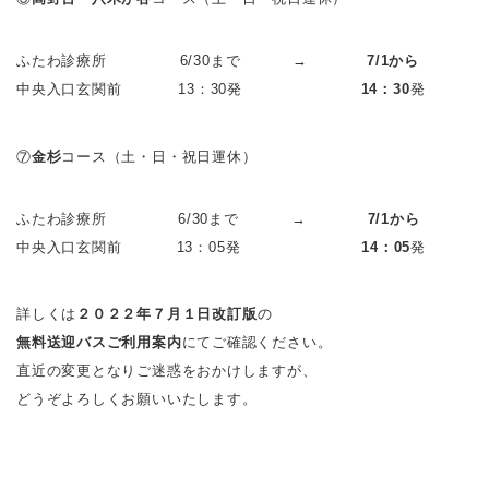
ふたわ診療所
6/30まで
→
7/1から
中央入口玄関前
13：
30
発
14
：
30
発
⑦
金杉
コース（土・日・祝日運休）
ふたわ診療所
6/30まで
→
7/1から
中央入口玄関前
13：
05
発
14
：
05
発
詳しくは
２０２２年７月１日改訂版
の
無料送迎バスご利用案内
にてご確認ください。
直近の変更となりご迷惑をおかけしますが、
どうぞよろしくお願いいたします。