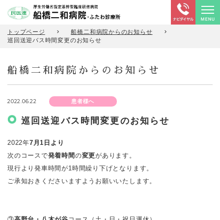
トップページ
船橋二和病院からのお知らせ
巡回送迎バス時間変更のお知らせ
船橋二和病院からのお知らせ
2022.06.22
患者様へ
巡回送迎バス時間変更のお知らせ
2022年
7
月
1
日より
次のコースで
発着時間
の
変更
があります。
現行より発車時間が1時間繰り下げとなります。
ご承知おきくださいますようお願いいたします。
③
高野台・八木が谷
コース（土・日・祝日運休）