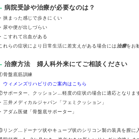
病院受診や治療が必要なのは？
・挟まった感じで歩きにくい
・尿や便が出しづらい
・こすれて出血がある
これらの症状により日常生活に差支えがある場合には
治療
をお
治療方法 婦人科外来にてご相談ください
①骨盤底筋訓練
ウィメンズリハビリのご案内はこちら
②
サポーター、クッション…軽度の症状の場合に適応となりま
・三井メディカルジャパン「フェミクッション」
・アダム医健「骨盤底サポーター」
③リング…ドーナツ状やキューブ状のシリコン製の装具を膣に