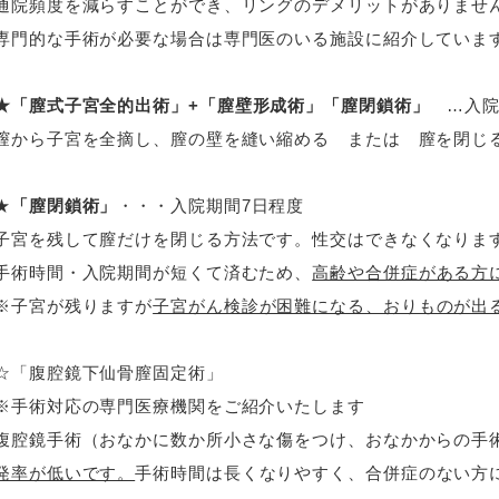
通院頻度を減らすことができ、リングのデメリットがありませ
専門的な手術が必要な場合は専門医のいる施設に紹介していま
★「膣式子宮全的出術」
+
「膣壁形成術」「膣閉鎖術」
…入院
膣から子宮を全摘し、膣の壁を縫い縮める または 膣を閉じ
★
「膣閉鎖術」
・・・入院期間
7
日程度
子宮を残して膣だけを閉じる方法です。性交はできなくなりま
手術時間・入院期間が短くて済むため、
高齢や合併症がある方
※子宮が残りますが
子宮がん検診が困難になる、おりものが出
☆「腹腔鏡下仙骨膣固定術」
※手術対応の専門医療機関をご紹介いたします
腹腔鏡手術（おなかに数か所小さな傷をつけ、おなかからの手
発率が低いです。
手術時間は長くなりやすく、合併症のない方