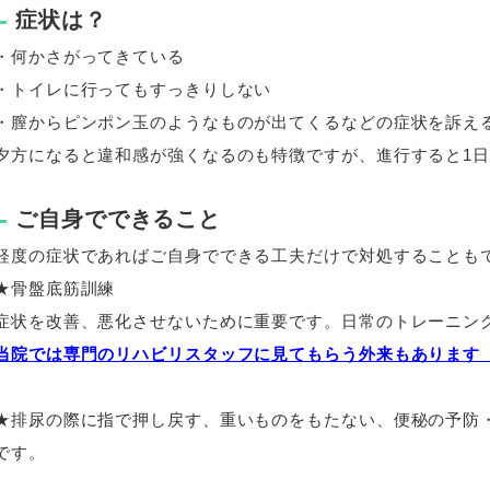
症状は？
・何かさがってきている
・トイレに行ってもすっきりしない
・膣からピンポン玉のようなものが出てくるなどの症状を訴え
夕方になると違和感が強くなるのも特徴ですが、進行すると
1
ご自身でできること
軽度の症状であればご自身でできる工夫だけで対処することも
★骨盤底筋訓練
症状を改善、悪化させないために重要です。日常のトレーニン
当院では専門のリハビリスタッフに見てもらう外来もあります
★排尿の際に指で押し戻す、重いものをもたない、便秘の予防
です。