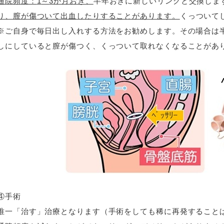
通院頻度：
1
～
3
か月おき、
半年おきに新しいリングと交換しま
り、膣が傷ついて出血したりすることがあります。
くっついて
※ご自身で毎日出し入れする方法をお勧めします。その場合は
しにしていると膣が傷つく、くっついて取れなくなることがあ
④手術
唯一「治す」治療となります（手術をしても稀に再発すること