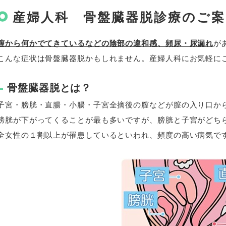
産婦人科 骨盤臓器脱診療のご案
膣から何かでてきているなどの陰部の違和感、頻尿・尿漏れ
が
こんな症状は骨盤臓器脱かもしれません。産婦人科にお気軽に
骨盤臓器脱とは？
子宮・膀胱・直腸・小腸・子宮全摘後の膣などが膣の入り口か
膀胱が下がってくることが最も多いですが、膀胱と子宮がどち
全女性の１割以上が罹患しているといわれ、頻度の高い病気で