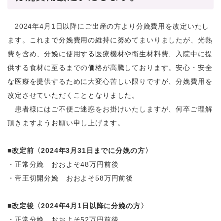
2024年4月1日以降にご出産の方より分娩費用を改定いたし
ます。これまで分娩費用の維持に努めてまいりましたが、光熱
費を含め、分娩に使用する医療機材や衛生材料費、入院中に提
供する食材に至るまでの価格が高騰しております。安心・安全
な医療を提供するために大変心苦しい限りですが、分娩費用を
改定させていただくこととなりました。
患者様にはご不便ご迷惑をお掛けいたしますが、何卒ご理解
頂きますようお願い申し上げます。
■改定前〈
2024
年
3
月
31
日までに分娩の方〉
・正常分娩 おおよそ48万円前後
・帝王切開分娩 おおよそ58万円前後
■改定後〈
2024
年
4
月
1
日以降に分娩の方〉
・正常分娩 おおよそ52万円前後